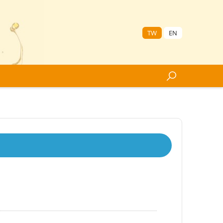
TW
EN