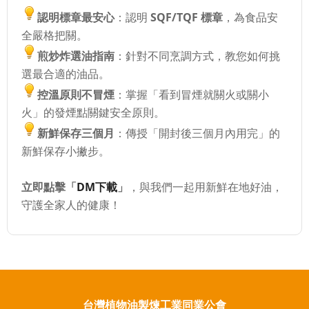
認明標章最安心
：認明
SQF/TQF 標章
，為食品安
全嚴格把關。
煎炒炸選油指南
：針對不同烹調方式，教您如何挑
選最合適的油品。
控溫原則不冒煙
：掌握「看到冒煙就關火或關小
火」的發煙點關鍵安全原則。
新鮮保存三個月
：傳授「開封後三個月內用完」的
新鮮保存小撇步。
立即點擊「
DM下載
」
，與我們一起用新鮮在地好油，
守護全家人的健康！
台灣植物油製煉工業同業公會